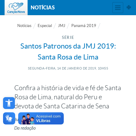
NOTÍCIAS
Notícias
Especial
JMJ
Panamá 2019
SÉRIE
Santos Patronos da JMJ 2019:
Santa Rosa de Lima
SEGUNDA-FEIRA, 14
DE
JANEIRO
DE
2019, 10H55
Confira a história de vida e fé de Santa
Open toolbar
Rosa de Lima, natural do Peru e
devota de Santa Catarina de Sena
Julia Beck
Da redação