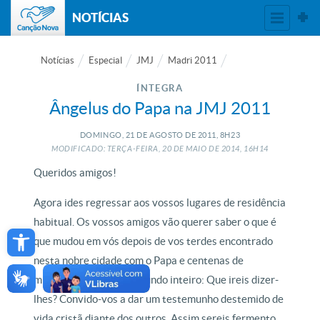
NOTÍCIAS
Notícias
Especial
JMJ
Madri 2011
ÍNTEGRA
Ângelus do Papa na JMJ 2011
DOMINGO, 21
DE
AGOSTO
DE
2011, 8H23
MODIFICADO: TERÇA-FEIRA, 20
DE
MAIO
DE
2014, 16H14
Queridos amigos!
Agora ides regressar aos vossos lugares de residência
habitual. Os vossos amigos vão querer saber o que é
Open toolbar
que mudou em vós depois de vos terdes encontrado
nesta nobre cidade com o Papa e centenas de
milhares de jovens do mundo inteiro: Que ireis dizer-
lhes? Convido-vos a dar um testemunho destemido de
vida cristã diante dos outros. Assim sereis fermento