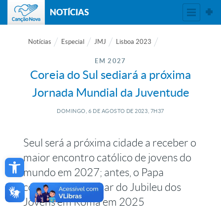
NOTÍCIAS
Notícias
Especial
JMJ
Lisboa 2023
EM 2027
Coreia do Sul sediará a próxima
Jornada Mundial da Juventude
DOMINGO, 6
DE
AGOSTO
DE
2023, 7H37
Seul será a próxima cidade a receber o
Open toolbar
maior encontro católico de jovens do
mundo em 2027; antes, o Papa
convida a participar do Jubileu dos
Jovens em Roma em 2025