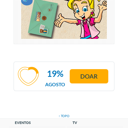
19%
DOAR
AGOSTO
↑ TOPO
EVENTOS
TV