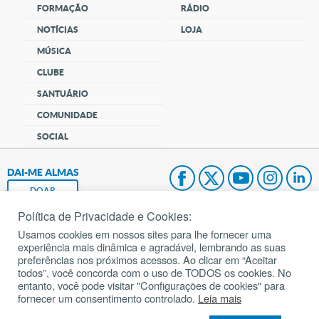
FORMAÇÃO
RÁDIO
NOTÍCIAS
LOJA
MÚSICA
CLUBE
SANTUÁRIO
COMUNIDADE
SOCIAL
DAI-ME ALMAS
DOAR
Política de Privacidade e Cookies:
Fundação João Paulo II
Usamos cookies em nossos sites para lhe fornecer uma
experiência mais dinâmica e agradável, lembrando as suas
Pedido de Oração
preferências nos próximos acessos. Ao clicar em “Aceitar
todos”, você concorda com o uso de TODOS os cookies. No
Mapa do site
entanto, você pode visitar "Configurações de cookies" para
fornecer um consentimento controlado.
Leia mais
Internacional