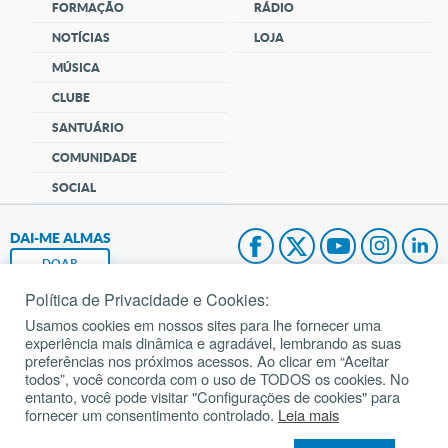
FORMAÇÃO
RÁDIO
NOTÍCIAS
LOJA
MÚSICA
CLUBE
SANTUÁRIO
COMUNIDADE
SOCIAL
DAI-ME ALMAS
DOAR
Política de Privacidade e Cookies:
Fundação João Paulo II
Usamos cookies em nossos sites para lhe fornecer uma
experiência mais dinâmica e agradável, lembrando as suas
Pedido de Oração
preferências nos próximos acessos. Ao clicar em “Aceitar
todos”, você concorda com o uso de TODOS os cookies. No
Mapa do site
entanto, você pode visitar "Configurações de cookies" para
fornecer um consentimento controlado.
Leia mais
Internacional