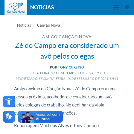
NOTÍCIAS
Notícias
Canção Nova
AMIGO CANÇÃO NOVA
Zé do Campo era considerado um
avô pelos colegas
POR
TONY CURSINO
SEXTA-FEIRA, 13
DE
SETEMBRO
DE
2024, 19H51
MODIFICADO: SEGUNDA-FEIRA, 16
DE
SETEMBRO
DE
2024, 8H11
Amigo íntimo da Canção Nova, Zé do Campo era uma
Open toolbar
pessoa próxima, acolhedora e considerado um avô
pelos colegas de trabalho. No dedilhar da viola,
evangelizava com suas canções.
Reportagem Matheus Alves e Tony Cursino