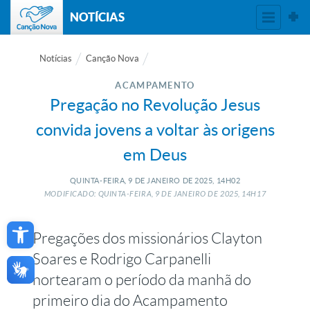
NOTÍCIAS
Notícias
Canção Nova
ACAMPAMENTO
Pregação no Revolução Jesus
convida jovens a voltar às origens
em Deus
QUINTA-FEIRA, 9
DE
JANEIRO
DE
2025, 14H02
MODIFICADO: QUINTA-FEIRA, 9
DE
JANEIRO
DE
2025, 14H17
Open toolbar
Pregações dos missionários Clayton
Soares e Rodrigo Carpanelli
nortearam o período da manhã do
primeiro dia do Acampamento