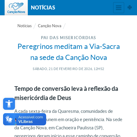
NOTÍCIAS
Notícias
Canção Nova
PAI DAS MISERICÓRDIAS
Peregrinos meditam a Via-Sacra
na sede da Canção Nova
SÁBADO, 21
DE
FEVEREIRO
DE
2026, 12H52
Tempo de conversão leva à reflexão da
Open toolbar
misericórdia de Deus
A cada sexta-feira da Quaresma, comunidades de
todo o Brasil se unem em oração e penitência. Na sede
da Canção Nova, em Cachoeira Paulista (SP),
peregrinos deram início a esse caminho de conversão