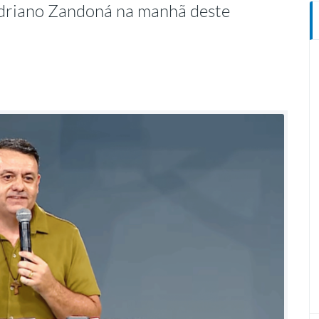
driano Zandoná na manhã deste