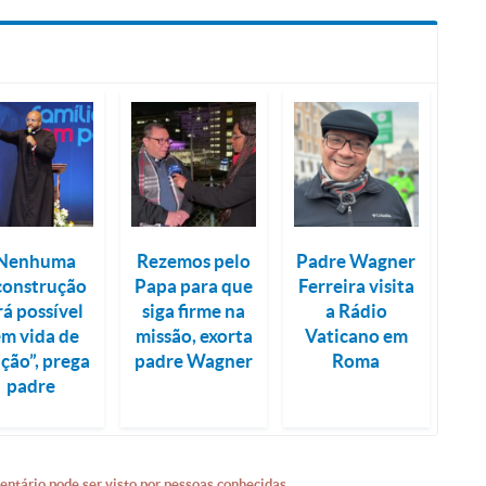
Nenhuma
Rezemos pelo
Padre Wagner
construção
Papa para que
Ferreira visita
rá possível
siga firme na
a Rádio
em vida de
missão, exorta
Vaticano em
ção”, prega
padre Wagner
Roma
padre
entário pode ser visto por pessoas conhecidas.