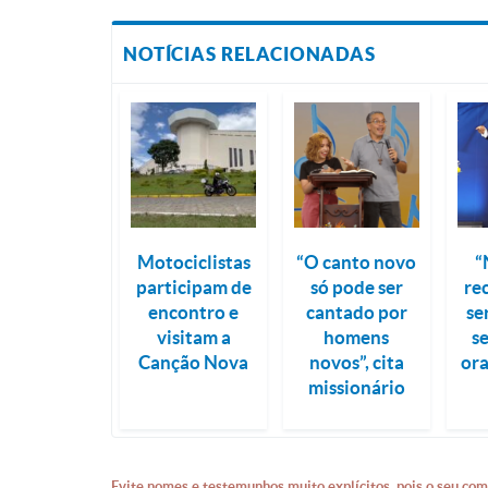
NOTÍCIAS RELACIONADAS
Motociclistas
“O canto novo
“
participam de
só pode ser
re
encontro e
cantado por
se
visitam a
homens
s
Canção Nova
novos”, cita
ora
missionário
Evite nomes e testemunhos muito explícitos, pois o seu com