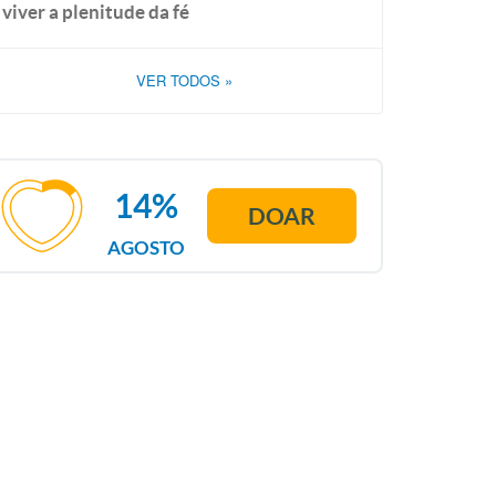
viver a plenitude da fé
VER TODOS
»
14%
DOAR
AGOSTO