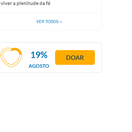
viver a plenitude da fé
VER TODOS
»
19%
DOAR
AGOSTO