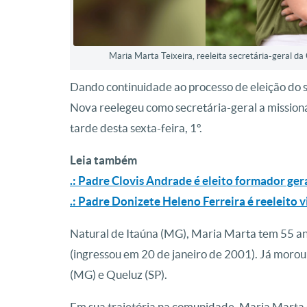
Maria Marta Teixeira, reeleita secretária-geral d
Dando continuidade ao processo de eleição do 
Nova reelegeu como secretária-geral a missioná
tarde desta sexta-feira, 1º.
Leia também
.: Padre Clovis Andrade é eleito formador ge
.: Padre Donizete Heleno Ferreira é reeleito
Natural de Itaúna (MG), Maria Marta tem 55 an
(ingressou em 20 de janeiro de 2001). Já morou
(MG) e Queluz (SP).
Em sua trajetória na comunidade, Maria Marta