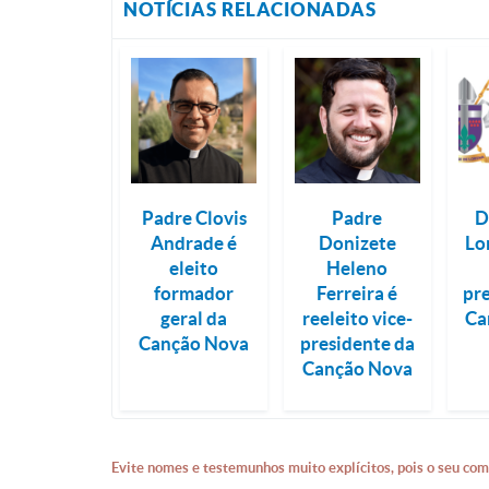
NOTÍCIAS RELACIONADAS
Padre Clovis
Padre
D
Andrade é
Donizete
Lo
eleito
Heleno
formador
Ferreira é
pr
geral da
reeleito vice-
Ca
Canção Nova
presidente da
Canção Nova
Evite nomes e testemunhos muito explícitos, pois o seu com