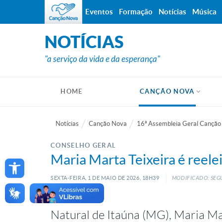
Eventos
Formação
Notícias
Música
NOTÍCIAS
"a serviço da vida e da esperança"
HOME
CANÇÃO NOVA
Notícias
Canção Nova
16ª Assembleia Geral Cançã
CONSELHO GERAL
Open toolbar
Maria Marta Teixeira é reele
SEXTA-FEIRA, 1
DE
MAIO
DE
2026, 18H39
MODIFICADO: SEG
Natural de Itaúna (MG), Maria Ma