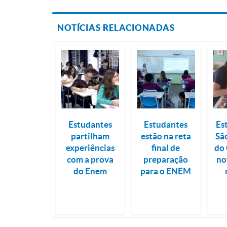
NOTÍCIAS RELACIONADAS
Estudantes
Estudantes
Es
partilham
estão na reta
Sã
experiências
final de
do 
com a prova
preparação
no
do Enem
para o ENEM