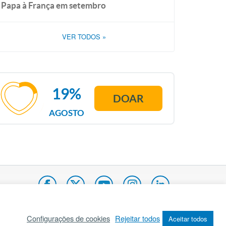
Papa à França em setembro
VER TODOS
»
19%
DOAR
AGOSTO
Configurações de cookies
Rejeitar todos
Aceitar todos
pa do site
Internacional