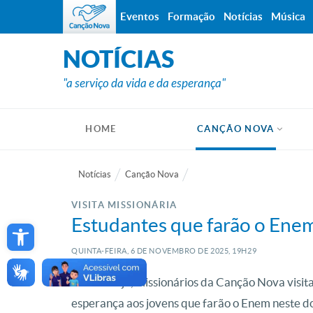
Eventos
Formação
Notícias
Música
NOTÍCIAS
"a serviço da vida e da esperança"
HOME
CANÇÃO NOVA
Notícias
Canção Nova
VISITA MISSIONÁRIA
Open toolbar
Estudantes que farão o Ene
QUINTA-FEIRA, 6
DE
NOVEMBRO
DE
2025, 19H29
Em Aracaju, missionários da Canção Nova visit
esperança aos jovens que farão o Enem neste d