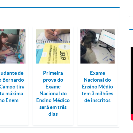
tudante de
Primeira
Exame
o Bernardo
prova do
Nacional do
Campo tira
Exame
Ensino Médio
ta máxima
Nacional do
tem 3 milhões
no Enem
Ensino Médico
de inscritos
será em três
dias