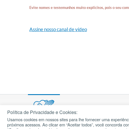
Evite nomes e testemunhos muito explícitos, pois o seu com
Assine nosso canal de vídeo
Política de Privacidade e Cookies:
Usamos cookies em nossos sites para lhe fornecer uma experiênci
© 2002 – 2026
próximos acessos. Ao clicar em “Aceitar todos”, você concorda c
cancaonova.com
Todos os direitos reservados.