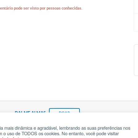
entário pode ser visto por pessoas conhecidas.
DAI-ME ALMAS
DOAR
a mais dinâmica e agradável, lembrando as suas preferências nos
om o uso de TODOS os cookies. No entanto, você pode visitar
Fundação João Paulo II
Pedido de Oração
Ma