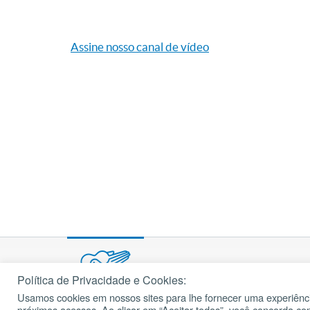
Assine nosso canal de vídeo
Política de Privacidade e Cookies:
Usamos cookies em nossos sites para lhe fornecer uma experiênci
© 2002 – 2026
próximos acessos. Ao clicar em “Aceitar todos”, você concorda c
cancaonova.com