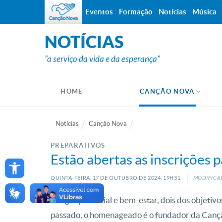
Eventos
Formação
Notícias
Música
NOTÍCIAS
"a serviço da vida e da esperança"
HOME
CANÇÃO NOVA
Notícias
Canção Nova
PREPARATIVOS
Open toolbar
Estão abertas as inscrições 
QUINTA-FEIRA, 17
DE
OUTUBRO
DE
2024, 19H31
MODIFICAD
Integração social e bem-estar, dois dos objeti
passado, o homenageado é o fundador da Cançã