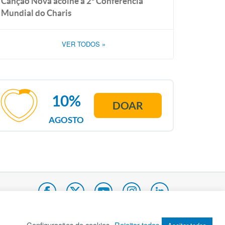
Canção Nova acolhe a 2ª Conferência
Mundial do Charis
VER TODOS
»
10%
DOAR
AGOSTO
Configurações de cookies
Rejeitar todos