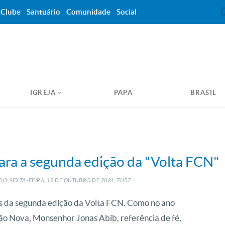
Clube
Santuário
Comunidade
Social
IGREJA
PAPA
BRASIL
para a segunda edição da "Volta FCN"
O: SEXTA-FEIRA, 18
DE
OUTUBRO
DE
2024, 7H57
vos da segunda edição da Volta FCN. Como no ano
o Nova, Monsenhor Jonas Abib, referência de fé,