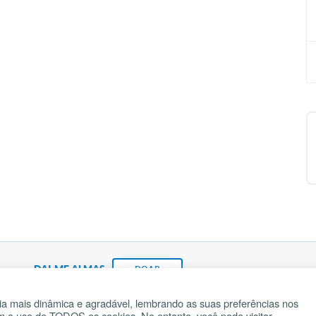
DAI-ME ALMAS
DOAR
a mais dinâmica e agradável, lembrando as suas preferências nos
om o uso de TODOS os cookies. No entanto, você pode visitar