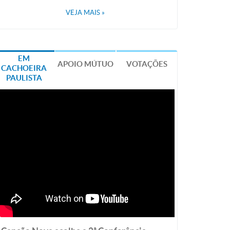
VEJA MAIS
»
EM
APOIO MÚTUO
VOTAÇÕES
CACHOEIRA
PAULISTA