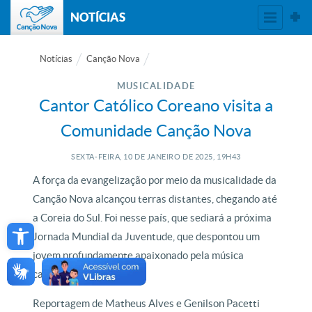
NOTÍCIAS
Notícias
Canção Nova
MUSICALIDADE
Cantor Católico Coreano visita a
Comunidade Canção Nova
SEXTA-FEIRA, 10
DE
JANEIRO
DE
2025, 19H43
A força da evangelização por meio da musicalidade da
Canção Nova alcançou terras distantes, chegando até
Open toolbar
a Coreia do Sul. Foi nesse país, que sediará a próxima
Jornada Mundial da Juventude, que despontou um
jovem profundamente apaixonado pela música
católica brasileira.
Reportagem de Matheus Alves e Genilson Pacetti