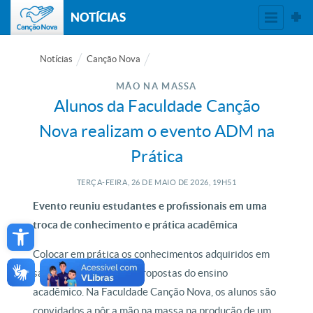
NOTÍCIAS
Notícias
Canção Nova
MÃO NA MASSA
Alunos da Faculdade Canção
Nova realizam o evento ADM na
Prática
TERÇA-FEIRA, 26
DE
MAIO
DE
2026, 19H51
Evento reuniu estudantes e profissionais em uma
Open toolbar
troca de conhecimento e prática acadêmica
Colocar em prática os conhecimentos adquiridos em
sala de aula é uma das propostas do ensino
acadêmico. Na Faculdade Canção Nova, os alunos são
convidados a pôr a mão na massa na produção de um