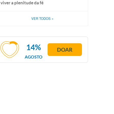
viver a plenitude da fé
VER TODOS
»
14%
DOAR
AGOSTO