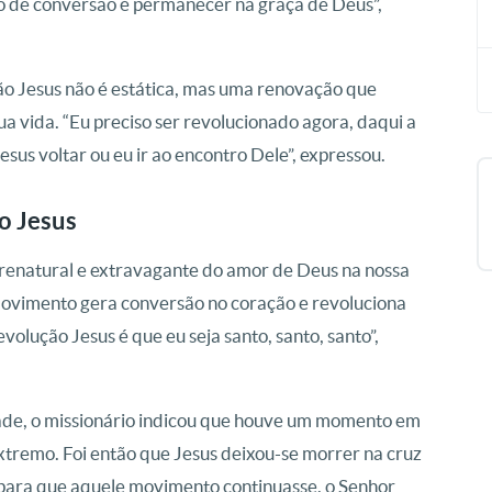
to de conversão é permanecer na graça de Deus”,
ção Jesus não é estática, mas uma renovação que
ua vida. “Eu preciso ser revolucionado agora, daqui a
sus voltar ou eu ir ao encontro Dele”, expressou.
o Jesus
brenatural e extravagante do amor de Deus na nossa
 movimento gera conversão no coração e revoluciona
volução Jesus é que eu seja santo, santo, santo”,
ade, o missionário indicou que houve um momento em
xtremo. Foi então que Jesus deixou-se morrer na cruz
para que aquele movimento continuasse, o Senhor