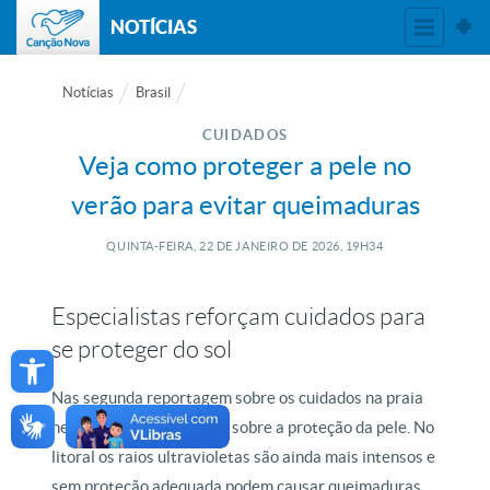
NOTÍCIAS
Notícias
Brasil
CUIDADOS
Veja como proteger a pele no
verão para evitar queimaduras
QUINTA-FEIRA, 22
DE
JANEIRO
DE
2026, 19H34
Especialistas reforçam cuidados para
Open toolbar
se proteger do sol
Nas segunda reportagem sobre os cuidados na praia
nesse verão, vamos falar sobre a proteção da pele. No
litoral os raios ultravioletas são ainda mais intensos e
sem proteção adequada podem causar queimaduras,