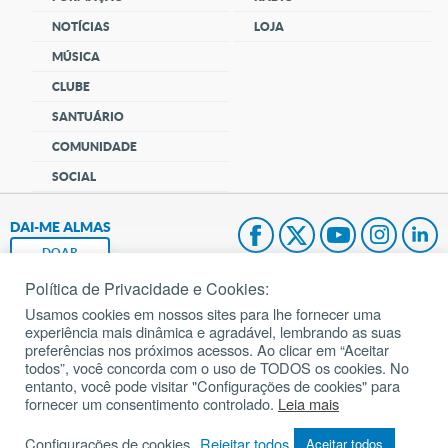
NOTÍCIAS
LOJA
MÚSICA
CLUBE
SANTUÁRIO
COMUNIDADE
SOCIAL
DAI-ME ALMAS
DOAR
Política de Privacidade e Cookies:
Fundação João Paulo II
Usamos cookies em nossos sites para lhe fornecer uma
experiência mais dinâmica e agradável, lembrando as suas
Pedido de Oração
preferências nos próximos acessos. Ao clicar em “Aceitar
todos”, você concorda com o uso de TODOS os cookies. No
Mapa do site
entanto, você pode visitar "Configurações de cookies" para
fornecer um consentimento controlado.
Leia mais
Internacional
Configurações de cookies
Rejeitar todos
Aceitar todos