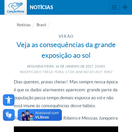
NOTÍCIAS
Notícias
Brasil
VERÃO
Veja as consequências da grande
exposição ao sol
SEGUNDA-FEIRA, 16
DE
JANEIRO
DE
2017, 21H25
MODIFICADO: TERÇA-FEIRA, 17
DE
JANEIRO
DE
2017, 8H03
Dias quentes, praias cheias!. Mas sempre nessa época
é que os dados alarmantes aparecem: grande parte da
Open toolbar
população passa tempo demais exposta ao sol e não
está imune às consequências desse hábito.
Reportagem de Fernanda Ribeiro e Messias Junqueira