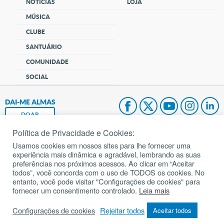
NOTÍCIAS
LOJA
MÚSICA
CLUBE
SANTUÁRIO
COMUNIDADE
SOCIAL
DAI-ME ALMAS
DOAR
Política de Privacidade e Cookies:
Fundação João Paulo II
Usamos cookies em nossos sites para lhe fornecer uma
experiência mais dinâmica e agradável, lembrando as suas
Pedido de Oração
preferências nos próximos acessos. Ao clicar em “Aceitar
todos”, você concorda com o uso de TODOS os cookies. No
Mapa do site
entanto, você pode visitar "Configurações de cookies" para
fornecer um consentimento controlado.
Leia mais
Internacional
Configurações de cookies
Rejeitar todos
Aceitar todos
© 2002 – 2026
Todos os direitos reservados.
cancaonova.com