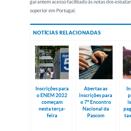
garantem acesso facilitado às notas dos estuda
superior em Portugal.
NOTÍCIAS RELACIONADAS
Inscrições para
Abertas as
In
o ENEM 2022
inscrições para
p
começam
o 7º Encontro
i
nesta terça-
Nacional da
pa
feira
Pascom
ta