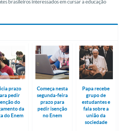
ntes brasileiros interessados em cursar a educação
icia prazo
Começa nesta
Papa recebe
ara pedir
segunda-feira
grupo de
senção do
prazo para
estudantes e
gamento da
pedir isenção
fala sobre a
xa do Enem
no Enem
união da
sociedade