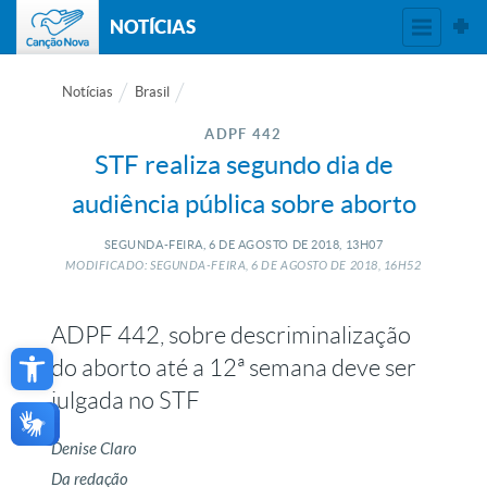
NOTÍCIAS
Notícias
Brasil
ADPF 442
STF realiza segundo dia de
audiência pública sobre aborto
SEGUNDA-FEIRA, 6
DE
AGOSTO
DE
2018, 13H07
MODIFICADO: SEGUNDA-FEIRA, 6
DE
AGOSTO
DE
2018, 16H52
ADPF 442, sobre descriminalização
Open toolbar
do aborto até a 12ª semana deve ser
julgada no STF
Denise Claro
Da redação