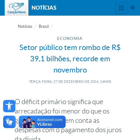
NOTÍCIAS
Notícias
Brasil
ECONOMIA
Setor público tem rombo de R$
39,1 bilhões, recorde em
novembro
TERÇA-FEIRA, 27
DE
DEZEMBRO
DE
2016, 14H08
Open toolbar
O déficit primário significa que
arrecadação foi menor do que os
gastos, sem levar em conta as
despesas com o pagamento dos juros
da dívida