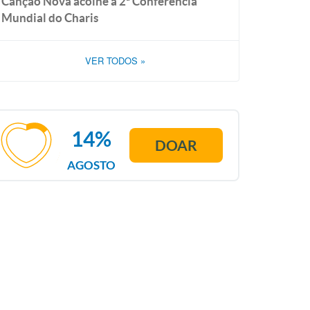
Canção Nova acolhe a 2ª Conferência
Mundial do Charis
VER TODOS
»
14%
DOAR
AGOSTO