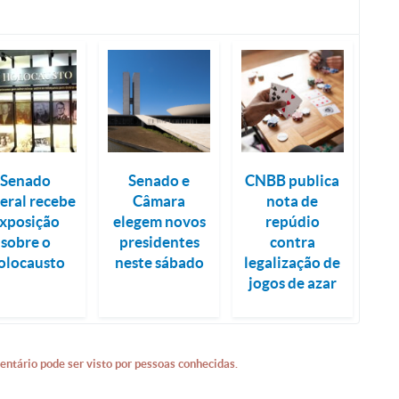
Senado
Senado e
CNBB publica
eral recebe
Câmara
nota de
xposição
elegem novos
repúdio
sobre o
presidentes
contra
olocausto
neste sábado
legalização de
jogos de azar
entário pode ser visto por pessoas conhecidas.