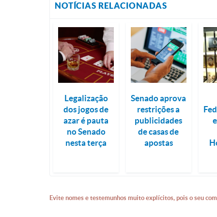
NOTÍCIAS RELACIONADAS
Legalização
Senado aprova
dos jogos de
restrições a
Fed
azar é pauta
publicidades
e
no Senado
de casas de
nesta terça
apostas
H
Evite nomes e testemunhos muito explícitos, pois o seu com