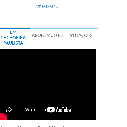
VEJA MAIS
»
EM
APOIO MÚTUO
VOTAÇÕES
CACHOEIRA
PAULISTA