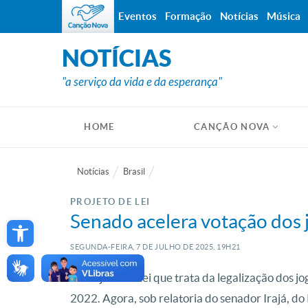
Eventos
Formação
Notícias
Música
NOTÍCIAS
"a serviço da vida e da esperança"
HOME
CANÇÃO NOVA
Notícias
Brasil
PROJETO DE LEI
Open toolbar
Senado acelera votação dos j
SEGUNDA-FEIRA, 7
DE
JULHO
DE
2025, 19H21
O Projeto de Lei que trata da legalização dos 
2022. Agora, sob relatoria do senador Irajá, do