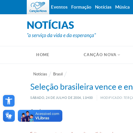
Eventos
Formação
Notícias
Música
NOTÍCIAS
"a serviço da vida e da esperança"
HOME
CANÇÃO NOVA
Notícias
Brasil
Seleção brasileira vence e e
Open toolbar
SÁBADO, 24
DE
JULHO
DE
2004, 11H00
MODIFICADO: TERÇA
A sele