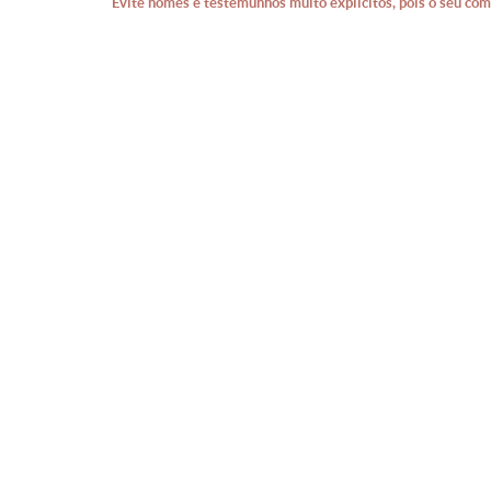
Evite nomes e testemunhos muito explícitos, pois o seu com