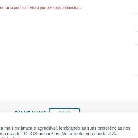
entário pode ser visto por pessoas conhecidas.
DAI-ME ALMAS
DOAR
a mais dinâmica e agradável, lembrando as suas preferências nos
om o uso de TODOS os cookies. No entanto, você pode visitar
Fundação João Paulo II
Pedido de Oração
Ma