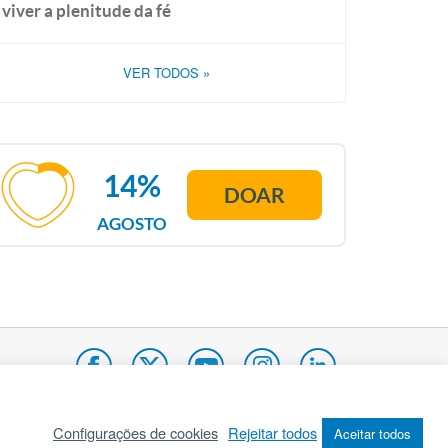
viver a plenitude da fé
VER TODOS
»
14%
DOAR
AGOSTO
Configurações de cookies
Rejeitar todos
Aceitar todos
pa do site
Internacional