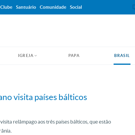
Clube
Santuário
Comunidade
Social
IGREJA
PAPA
BRASIL
no visita países bálticos
sita relâmpago aos três países bálticos, que estão
rânia.