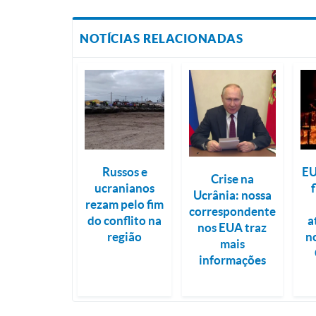
NOTÍCIAS RELACIONADAS
Russos e
EU
Crise na
ucranianos
f
Ucrânia: nossa
rezam pelo fim
correspondente
do conflito na
a
nos EUA traz
região
n
mais
informações