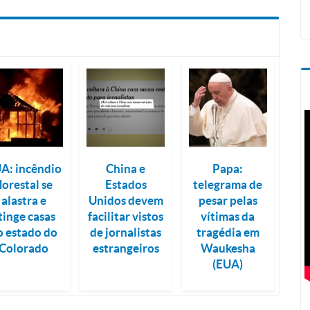
A: incêndio
China e
Papa:
lorestal se
Estados
telegrama de
alastra e
Unidos devem
pesar pelas
tinge casas
facilitar vistos
vítimas da
o estado do
de jornalistas
tragédia em
Colorado
estrangeiros
Waukesha
(EUA)