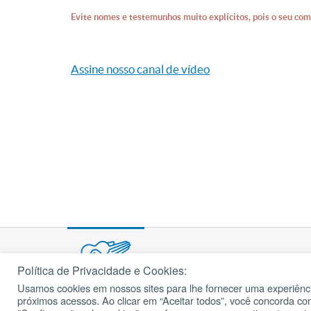
Evite nomes e testemunhos muito explícitos, pois o seu com
Assine nosso canal de vídeo
Política de Privacidade e Cookies:
Usamos cookies em nossos sites para lhe fornecer uma experiênci
© 2002 – 2026
próximos acessos. Ao clicar em “Aceitar todos”, você concorda c
cancaonova.com
Todos os direitos reservados.