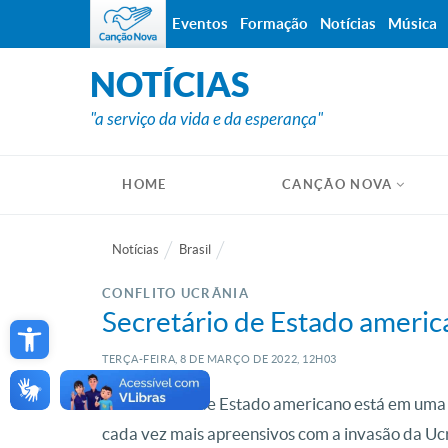
Eventos
Formação
Notícias
Música
NOTÍCIAS
"a serviço da vida e da esperança"
HOME
CANÇÃO NOVA
Notícias
Brasil
CONFLITO UCRÂNIA
Open toolbar
Secretário de Estado america
TERÇA-FEIRA, 8
DE
MARÇO
DE
2022, 12H03
O secretário de Estado americano está em uma vi
cada vez mais apreensivos com a invasão da Uc