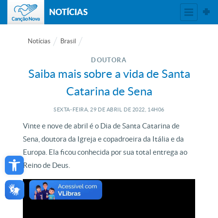
NOTÍCIAS
Notícias
Brasil
DOUTORA
Saiba mais sobre a vida de Santa
Catarina de Sena
SEXTA-FEIRA, 29
DE
ABRIL
DE
2022, 14H06
Vinte e nove de abril é o Dia de Santa Catarina de
Sena, doutora da Igreja e copadroeira da Itália e da
Open toolbar
Europa. Ela ficou conhecida por sua total entrega ao
Reino de Deus.