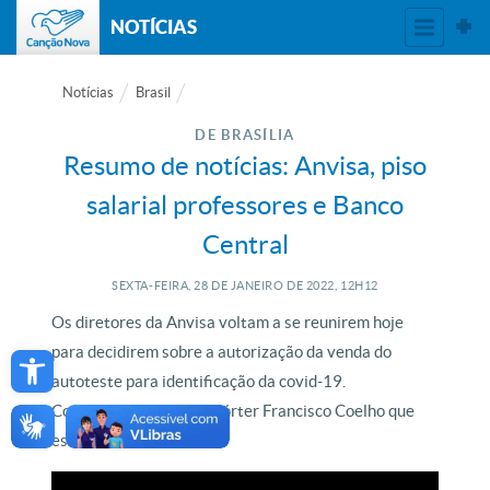
NOTÍCIAS
Notícias
Brasil
DE BRASÍLIA
Resumo de notícias: Anvisa, piso
salarial professores e Banco
Central
SEXTA-FEIRA, 28
DE
JANEIRO
DE
2022, 12H12
Os diretores da Anvisa voltam a se reunirem hoje
Open toolbar
para decidirem sobre a autorização da venda do
autoteste para identificação da covid-19.
Conversamos com o repórter Francisco Coelho que
estava em Brasília.