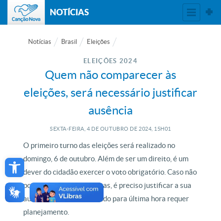
NOTÍCIAS
Notícias
Brasil
Eleições
ELEIÇÕES 2024
Quem não comparecer às
eleições, será necessário justificar
ausência
SEXTA-FEIRA, 4
DE
OUTUBRO
DE
2024, 15H01
O primeiro turno das eleições será realizado no
Open toolbar
domingo, 6 de outubro. Além de ser um direito, é um
dever do cidadão exercer o voto obrigatório. Caso não
possa comparecer às urnas, é preciso justificar a sua
ausência. E não deixar tudo para última hora requer
planejamento.