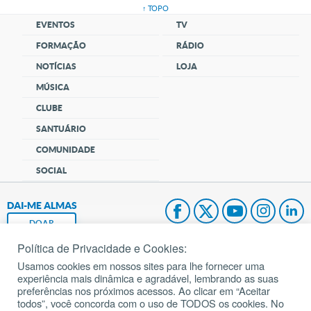
↑ TOPO
EVENTOS
TV
FORMAÇÃO
RÁDIO
NOTÍCIAS
LOJA
MÚSICA
CLUBE
SANTUÁRIO
COMUNIDADE
SOCIAL
DAI-ME ALMAS
DOAR
Política de Privacidade e Cookies:
Fundação João Paulo II
Usamos cookies em nossos sites para lhe fornecer uma
experiência mais dinâmica e agradável, lembrando as suas
Pedido de Oração
preferências nos próximos acessos. Ao clicar em “Aceitar
todos”, você concorda com o uso de TODOS os cookies. No