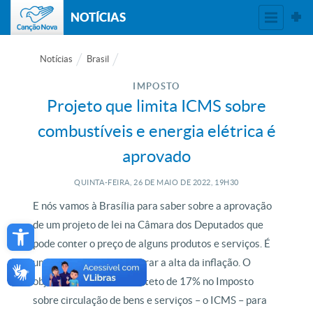
NOTÍCIAS
Notícias
Brasil
IMPOSTO
Projeto que limita ICMS sobre
combustíveis e energia elétrica é
aprovado
QUINTA-FEIRA, 26
DE
MAIO
DE
2022, 19H30
E nós vamos à Brasília para saber sobre a aprovação
Open toolbar
de um projeto de lei na Câmara dos Deputados que
pode conter o preço de alguns produtos e serviços. É
uma tentativa para segurar a alta da inflação. O
objetivo é estabelecer o teto de 17% no Imposto
sobre circulação de bens e serviços – o ICMS – para