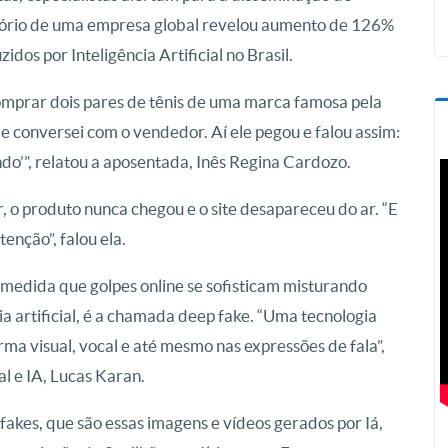
latório de uma empresa global revelou aumento de 126%
os por Inteligência Artificial no Brasil.
comprar dois pares de tênis de uma marca famosa pela
ca e conversei com o vendedor. Aí ele pegou e falou assim:
lando’”, relatou a aposentada, Inês Regina Cardozo.
, o produto nunca chegou e o site desapareceu do ar. “E
enção”, falou ela.
 medida que golpes online se sofisticam misturando
cia artificial, é a chamada deep fake. “Uma tecnologia
ma visual, vocal e até mesmo nas expressões de fala”,
al e IA, Lucas Karan.
fakes, que são essas imagens e vídeos gerados por Iá,