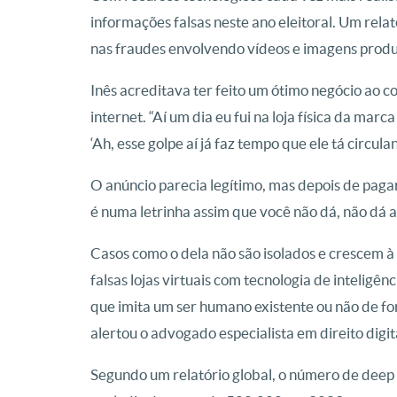
informações falsas neste ano eleitoral. Um re
nas fraudes envolvendo vídeos e imagens produzid
Inês acreditava ter feito um ótimo negócio ao 
internet. “Aí um dia eu fui na loja física da mar
‘Ah, esse golpe aí já faz tempo que ele tá circu
O anúncio parecia legítimo, mas depois de pagar
é numa letrinha assim que você não dá, não dá at
Casos como o dela não são isolados e crescem à
falsas lojas virtuais com tecnologia de inteligên
que imita um ser humano existente ou não de for
alertou o advogado especialista em direito digit
Segundo um relatório global, o número de deep 