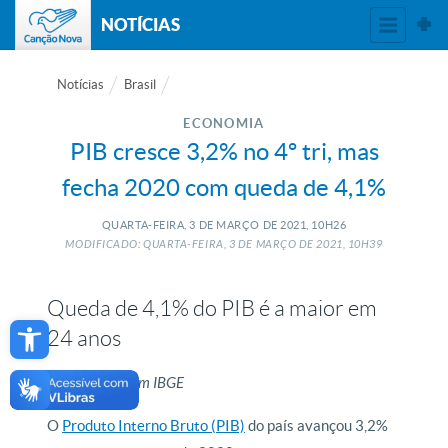
NOTÍCIAS
Notícias
Brasil
ECONOMIA
PIB cresce 3,2% no 4º tri, mas
fecha 2020 com queda de 4,1%
QUARTA-FEIRA, 3
DE
MARÇO
DE
2021, 10H26
MODIFICADO: QUARTA-FEIRA, 3
DE
MARÇO
DE
2021, 10H39
Queda de 4,1% do PIB é a maior em
Open toolbar
24 anos
Da redação, com IBGE
O
Produto Interno Bruto (PIB)
do país avançou 3,2%