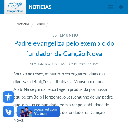
NOTÍCIAS
Notícias
Brasil
TESTEMUNHO
Padre evangeliza pelo exemplo do
fundador da Canção Nova
SEXTA-FEIRA, 6
DE
JANEIRO
DE
2023, 11H52
Sorriso no rosto, ministério contagiante: duas das
diversas definições atribuídas a Monsenhor Jonas
Open toolbar
Abib. Na segunda reportagem produzida por nossa
equipe em Belo Horizonte, o testemunho de um padre
que, em sua comunidade, tem a responsabilidade de
evangelizar pelo exemplo do fundador da Canção
Nova.