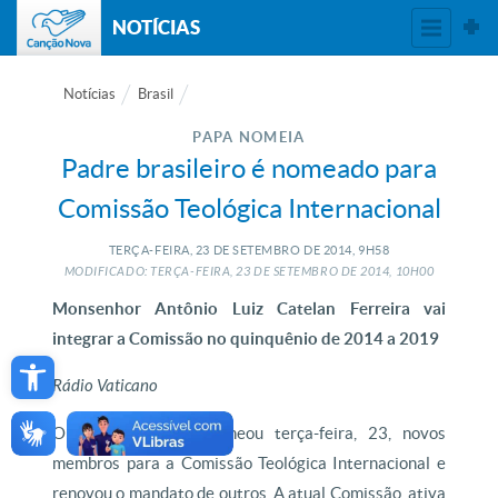
NOTÍCIAS
Notícias
Brasil
PAPA NOMEIA
Padre brasileiro é nomeado para
Comissão Teológica Internacional
TERÇA-FEIRA, 23
DE
SETEMBRO
DE
2014, 9H58
MODIFICADO: TERÇA-FEIRA, 23
DE
SETEMBRO
DE
2014, 10H00
Monsenhor Antônio Luiz Catelan Ferreira vai
integrar a Comissão no quinquênio de 2014 a 2019
Open toolbar
Rádio Vaticano
O Papa Francisco nomeou terça-feira, 23, novos
membros para a Comissão Teológica Internacional e
renovou o mandato de outros. A atual Comissão, ativa