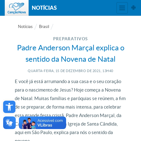
NOTÍCIAS
Notícias
Brasil
PREPARATIVOS
Padre Anderson Marçal explica o
sentido da Novena de Natal
QUARTA-FEIRA, 15
DE
DEZEMBRO
DE
2021, 13H40
E você já está arrumando a sua casa e o seu coração
para o nascimento de Jesus? Hoje começa a Novena
Open toolbar
de Natal. Muitas famílias e paróquias se reúnem, a fim
de se preparar, de forma mais intensa, para celebrar
esta grande festa cristã. Padre Anderson Marçal, da
Canção Nova e pároco da Igreja de Santa Cândida,
aqui em São Paulo, explica para nós o sentido da
novena.