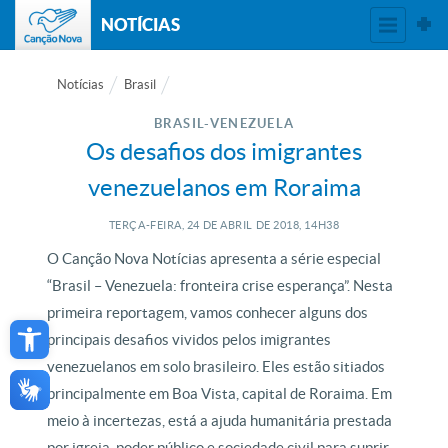
NOTÍCIAS
Notícias
Brasil
BRASIL-VENEZUELA
Os desafios dos imigrantes
venezuelanos em Roraima
TERÇA-FEIRA, 24
DE
ABRIL
DE
2018, 14H38
O Canção Nova Notícias apresenta a série especial
“Brasil – Venezuela: fronteira crise esperança”. Nesta
Open toolbar
primeira reportagem, vamos conhecer alguns dos
principais desafios vividos pelos imigrantes
venezuelanos em solo brasileiro. Eles estão sitiados
principalmente em Boa Vista, capital de Roraima. Em
meio à incertezas, está a ajuda humanitária prestada
por igreja, poder público e sociedade civil para suprir