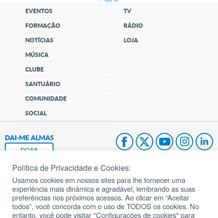
EVENTOS
TV
FORMAÇÃO
RÁDIO
NOTÍCIAS
LOJA
MÚSICA
CLUBE
SANTUÁRIO
COMUNIDADE
SOCIAL
DAI-ME ALMAS
DOAR
Política de Privacidade e Cookies:
Fundação João Paulo II
Usamos cookies em nossos sites para lhe fornecer uma
experiência mais dinâmica e agradável, lembrando as suas
Pedido de Oração
preferências nos próximos acessos. Ao clicar em “Aceitar
todos”, você concorda com o uso de TODOS os cookies. No
Mapa do site
entanto, você pode visitar "Configurações de cookies" para