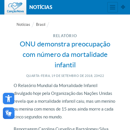
NOTÍCIAS
Notícias
Brasil
RELATÓRIO
ONU demonstra preocupação
com número da mortalidade
infantil
QUARTA-FEIRA, 19
DE
SETEMBRO
DE
2018, 23H22
O Relatório Mundial da Mortalidade Infantil
Open toolbar
divulgado hoje pela Organização das Nações Unidas
revela que a mortalidade infantil caiu, mas um menino
ou menina com menos de 15 anos ainda morre a cada
cinco segundos no mundo.
Reportagem Carolina Curvello e Bartolomeu Silva