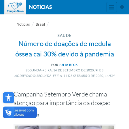
NOTÍCIAS
Notícias
Brasil
SAÚDE
Número de doações de medula
óssea cai 30% devido à pandemia
POR
JÚLIA BECK
SEGUNDA-FEIRA, 14
DE
SETEMBRO
DE
2020, 9H58
MODIFICADO: SEGUNDA-FEIRA, 14
DE
SETEMBRO
DE
2020, 14H34
Open toolbar
Campanha Setembro Verde chama
atenção para importância da doação
Agência Brasil