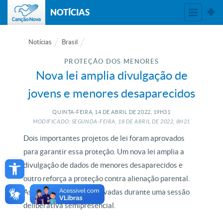
NOTÍCIAS
Notícias
Brasil
PROTEÇÃO DOS MENORES
Nova lei amplia divulgação de
jovens e menores desaparecidos
QUINTA-FEIRA, 14
DE
ABRIL
DE
2022, 19H31
MODIFICADO: SEGUNDA-FEIRA, 18
DE
ABRIL
DE
2022, 8H21
Dois importantes projetos de lei foram aprovados
para garantir essa proteção. Um nova lei amplia a
Open toolbar
divulgação de dados de menores desaparecidos e
outro reforça a proteção contra alienação parental.
As mudanças foram aprovadas durante uma sessão
deliberativa semipresencial.