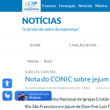
Eventos
Formação
Notícias
Música
NOTÍCIAS
"a serviço da vida e da esperança"
HOME
CANÇÃO NOVA
Notícias
Brasil
IGREJAS CRISTÃS
Open toolbar
Nota do CONIC sobre jejum 
QUARTA-FEIRA, 5
DE
DEZEMBRO
DE
2007, 19H02
MODIFICA
Nota do Conselho Nacional de Igrejas Cristãs
Rio São Francisco e o jejum de Dom Frei Luiz 