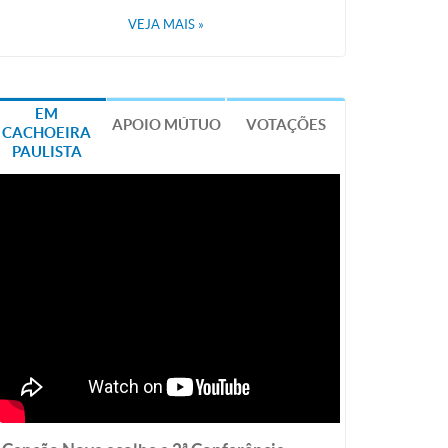
VEJA MAIS
»
EM
APOIO MÚTUO
VOTAÇÕES
CACHOEIRA
PAULISTA