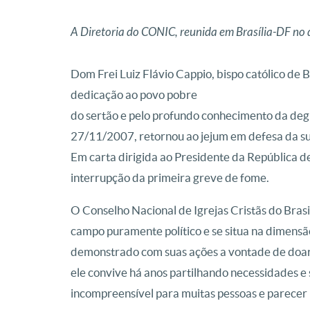
A Diretoria do CONIC, reunida em Brasília-DF no 
Dom Frei Luiz Flávio Cappio, bispo católico de B
dedicação ao povo pobre
do sertão e pelo profundo conhecimento da degr
27/11/2007, retornou ao jejum em defesa da sua
Em carta dirigida ao Presidente da República d
interrupção da primeira greve de fome.
O Conselho Nacional de Igrejas Cristãs do Bras
campo puramente político e se situa na dimensão
demonstrado com suas ações a vontade de doar
ele convive há anos partilhando necessidades e 
incompreensível para muitas pessoas e parece