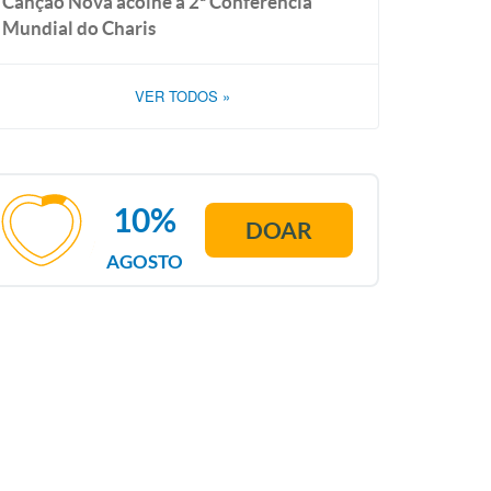
Canção Nova acolhe a 2ª Conferência
Mundial do Charis
VER TODOS
»
10%
DOAR
AGOSTO