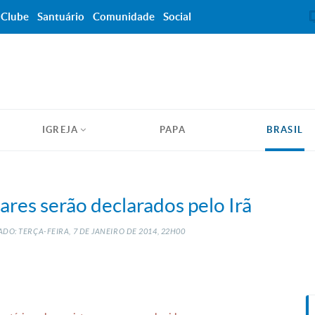
Clube
Santuário
Comunidade
Social
IGREJA
PAPA
BRASIL
res serão declarados pelo Irã
DO: TERÇA-FEIRA, 7
DE
JANEIRO
DE
2014, 22H00