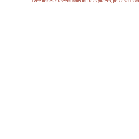
Evite nomes e testemunhos muito explícitos, pois o seu com