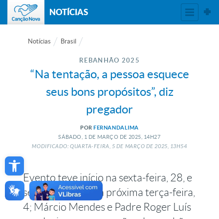
NOTÍCIAS
Notícias
Brasil
REBANHÃO 2025
“Na tentação, a pessoa esquece
seus bons propósitos”, diz
pregador
POR
FERNANDALIMA
SÁBADO, 1
DE
MARÇO
DE
2025, 14H27
MODIFICADO: QUARTA-FEIRA, 5
DE
MARÇO
DE
2025, 13H54
Open toolbar
Evento teve início na sexta-feira, 28, e
se estenderá até a próxima terça-feira,
4; Márcio Mendes e Padre Roger Luís