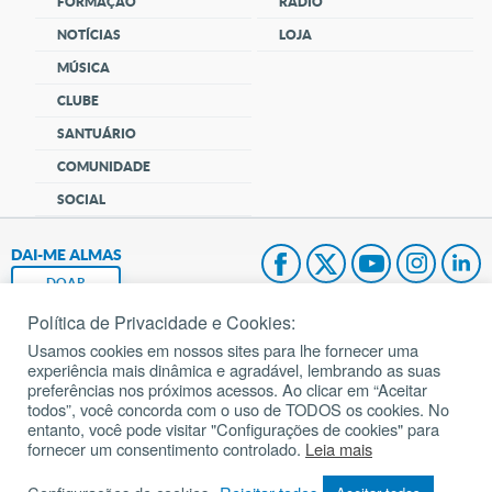
FORMAÇÃO
RÁDIO
NOTÍCIAS
LOJA
MÚSICA
CLUBE
SANTUÁRIO
COMUNIDADE
SOCIAL
DAI-ME ALMAS
DOAR
Política de Privacidade e Cookies:
Fundação João Paulo II
Usamos cookies em nossos sites para lhe fornecer uma
experiência mais dinâmica e agradável, lembrando as suas
Pedido de Oração
preferências nos próximos acessos. Ao clicar em “Aceitar
todos”, você concorda com o uso de TODOS os cookies. No
Mapa do site
entanto, você pode visitar "Configurações de cookies" para
fornecer um consentimento controlado.
Leia mais
Internacional