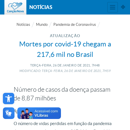
NOTÍCIAS
Notícias
Mundo
Pandemia de Coronavírus
ATUALIZAÇÃO
Mortes por covid-19 chegam a
217,6 mil no Brasil
TERÇA-FEIRA, 26
DE
JANEIRO
DE
2021, 7H48
MODIFICADO: TERÇA-FEIRA, 26
DE
JANEIRO
DE
2021, 7H59
Número de casos da doença passam
Open toolbar
de 8,87 milhões
Agência Brasil
O número de vidas perdidas em função da pandemia