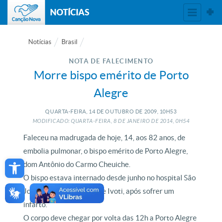
NOTÍCIAS
Notícias
Brasil
NOTA DE FALECIMENTO
Morre bispo emérito de Porto
Alegre
QUARTA-FEIRA, 14
DE
OUTUBRO
DE
2009, 10H53
MODIFICADO: QUARTA-FEIRA, 8
DE
JANEIRO
DE
2014, 0H54
Faleceu na madrugada de hoje, 14, aos 82 anos, de
embolia pulmonar, o bispo emérito de Porto Alegre,
Open toolbar
dom Antônio do Carmo Cheuiche.
O bispo estava internado desde junho no hospital São
José, na cidade gaúcha de Ivoti, após sofrer um
infarto.
O corpo deve chegar por volta das 12h a Porto Alegre