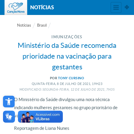
NOTÍCIAS
Notícias
Brasil
IMUNIZAÇÕES
Ministério da Saúde recomenda
prioridade na vacinação para
gestantes
POR
TONY CURSINO
QUINTA-FEIRA, 8
DE
JULHO
DE
2021, 19H23
MODIFICADO: SEGUNDA-FEIRA, 12
DE
JULHO
DE
2021, 7H35
Open toolbar
O Ministério da Saúde divulgou uma nota técnica
indicando mulheres gestantes no grupo prioritário de
vacinação.
Reportagem de Liana Nunes