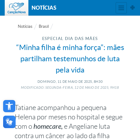
NOTÍCIAS
Notícias
Brasil
ESPECIAL DIA DAS MÃES
“Minha filha é minha força”: mães
partilham testemunhos de luta
pela vida
DOMINGO, 11
DE
MAIO
DE
2025, 8H30
MODIFICADO: SEGUNDA-FEIRA, 12
DE
MAIO
DE
2025, 9H18
Open toolbar
Tatiane acompanhou a pequena
Helena por meses no hospital e segue
com o
homecare,
e Angeliane luta
contra um câncer ao lado da filha