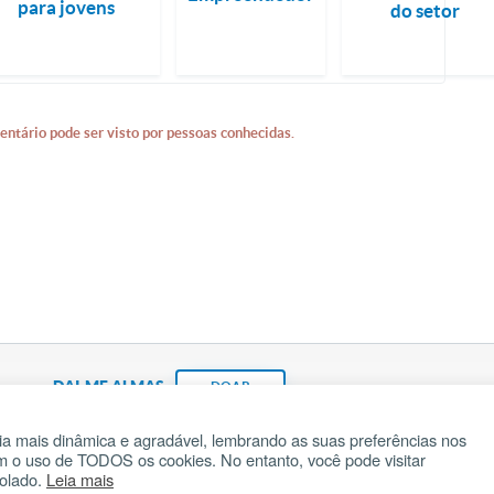
para jovens
do setor
entário pode ser visto por pessoas conhecidas.
DAI-ME ALMAS
DOAR
a mais dinâmica e agradável, lembrando as suas preferências nos
om o uso de TODOS os cookies. No entanto, você pode visitar
Fundação João Paulo II
Pedido de Oração
Ma
rolado.
Leia mais