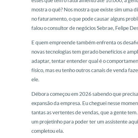
esses que têm o faturamento até 10.000, a gen
mostra o quê? Nos mostra que existe sim uma di
no faturamento, o que pode causar alguns probl
falou o consultor de negócios Sebrae, Felipe Des
E quem empreende também enfrenta os desafios
novas tecnologias tem gerado benefícios e amp
adaptar, tentar entender qual é o comportament
físico, mas eu tenho outros canais de venda fa
ele.
Débora começou em 2026 sabendo que precisari
expansão da empresa. Eu cheguei nesse momento
tantas as vertentes de vendas, que a gente tem
um projetinho para poder ter um assistente aqui
completou ela.