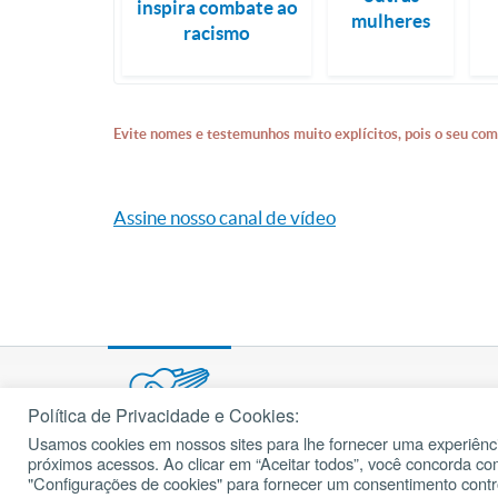
inspira combate ao
mulheres
racismo
Evite nomes e testemunhos muito explícitos, pois o seu com
Assine nosso canal de vídeo
Política de Privacidade e Cookies:
Usamos cookies em nossos sites para lhe fornecer uma experiênci
próximos acessos. Ao clicar em “Aceitar todos”, você concorda c
© 2002 – 2026
cancaonova.com
Todos os direitos reservados.
"Configurações de cookies" para fornecer um consentimento cont