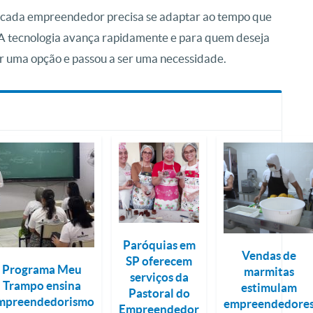
s, cada empreendedor precisa se adaptar ao tempo que
s. A tecnologia avança rapidamente e para quem deseja
er uma opção e passou a ser uma necessidade.
Paróquias em
Vendas de
SP oferecem
Programa Meu
marmitas
serviços da
Trampo ensina
estimulam
Pastoral do
mpreendedorismo
empreendedore
Empreendedor