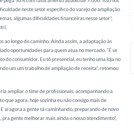
te pega 50% com faturamento abaixo de 7.000. Isso nos
ficuldade neste setor específico do varejo de ampliação
emas, algumas dificuldades financeiras nesse setor”,
tri.
 ao longo do caminho. Ainda assim, a adaptação às
liado oportunidades para quem atua no mercado. “É se
o do consumidor. Eu tô presencial, eu tenho uma loja no
zendo um um trabalho de ampliação de receita”, retomou
a ampliar o time de profissionais, acompanhando a
 que agora, hoje sozinha eu não consigo mais de
. E aí agora a gente tá caminhando, preparando de novo
, pra gente melhorar mais ainda o nosso atendimento”,