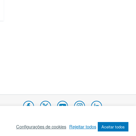
Configurações de cookies
Rejeitar todos
Aceitar todos
pa do site
Internacional