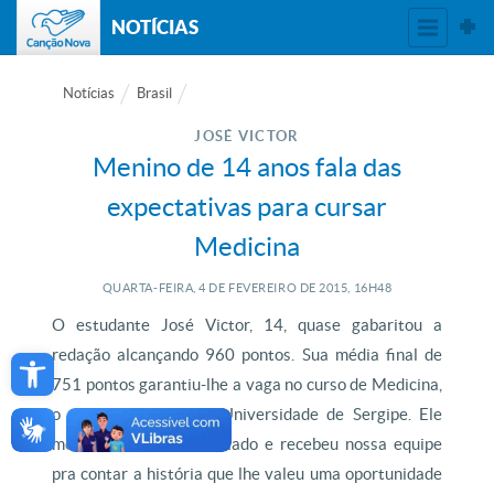
NOTÍCIAS
Notícias
Brasil
JOSÉ VICTOR
Menino de 14 anos fala das
expectativas para cursar
Medicina
QUARTA-FEIRA, 4
DE
FEVEREIRO
DE
2015, 16H48
O estudante José Victor, 14, quase gabaritou a
Open toolbar
redação alcançando 960 pontos. Sua média final de
751 pontos garantiu-lhe a vaga no curso de Medicina,
o mais concorrido da Universidade de Sergipe. Ele
mora no interior do Estado e recebeu nossa equipe
pra contar a história que lhe valeu uma oportunidade