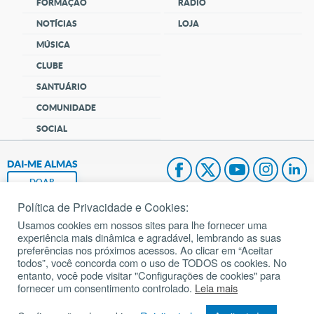
FORMAÇÃO
RÁDIO
NOTÍCIAS
LOJA
MÚSICA
CLUBE
SANTUÁRIO
COMUNIDADE
SOCIAL
DAI-ME ALMAS
DOAR
Política de Privacidade e Cookies:
Fundação João Paulo II
Usamos cookies em nossos sites para lhe fornecer uma
experiência mais dinâmica e agradável, lembrando as suas
Pedido de Oração
preferências nos próximos acessos. Ao clicar em “Aceitar
todos”, você concorda com o uso de TODOS os cookies. No
Mapa do site
entanto, você pode visitar "Configurações de cookies" para
fornecer um consentimento controlado.
Leia mais
Internacional