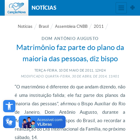
NOTÍCIAS
Notícias
Brasil
Assembleia CNBB
2011
DOM ANTÔNIO AUGUSTO
Matrimônio faz parte do plano da
maioria das pessoas, diz bispo
TERÇA-FEIRA, 10
DE
MAIO
DE
2011, 12H24
MODIFICADO: QUARTA-FEIRA, 30
DE
ABRIL
DE
2014, 11H01
“O matrimônio é diferente do que andam dizendo, não
é uma instituição falida; ele faz parte dos planos da
Open toolbar
maioria das pessoas”, afirmou o Bispo Auxiliar do Rio
de Janeiro, Dom Antônio Augusto, durante a
Assembleia Geral dos Bispos do Brasil, ao recordar a
realização do Dia Internacional da Família, no próximo
sábado, 14.