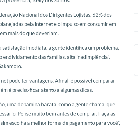
u a professora, Kelly dos Santos.
eração Nacional dos Dirigentes Lojistas, 62% dos
planejadas pela internet e o impulso em consumir em
arem mais do que deveriam.
 satisfação imediata, a gente identifica um problema,
o endividamento das famílias, alta inadimplência”,
 Sakamoto.
net pode ter vantagens. Afinal, é possível comparar
m é preciso ficar atento a algumas dicas.
ção, uma dopamina barata, como a gente chama, que
ssário. Pense muito bem antes de comprar. Faça as
í sim escolha a melhor forma de pagamento para você”,