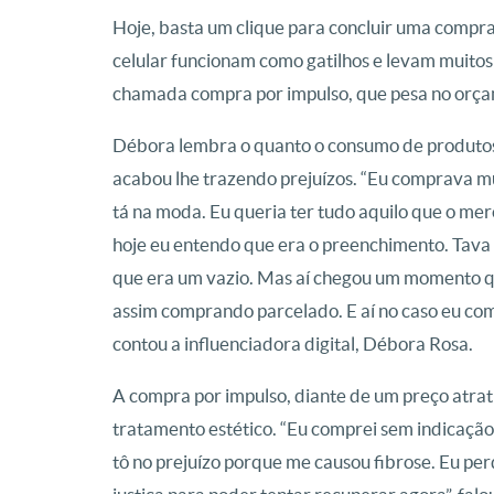
Hoje, basta um clique para concluir uma compr
celular funcionam como gatilhos e levam muitos
chamada compra por impulso, que pesa no orçam
Débora lembra o quanto o consumo de produtos p
acabou lhe trazendo prejuízos. “Eu comprava mui
tá na moda. Eu queria ter tudo aquilo que o m
hoje eu entendo que era o preenchimento. Tava
que era um vazio. Mas aí chegou um momento qu
assim comprando parcelado. E aí no caso eu com
contou a influenciadora digital, Débora Rosa.
A compra por impulso, diante de um preço atrat
tratamento estético. “Eu comprei sem indicação 
tô no prejuízo porque me causou fibrose. Eu per