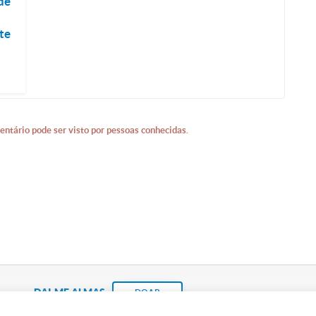
de
m
te
entário pode ser visto por pessoas conhecidas.
DAI-ME ALMAS
DOAR