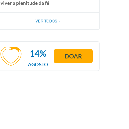
viver a plenitude da fé
VER TODOS
»
14%
DOAR
AGOSTO