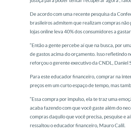
justiça para poder tentar recuperar agora”, falo
De acordo com uma recente pesquisa da Confed
brasileiros admitem que realizam compras não 
lojas online leva 40% dos consumidores a gast
“Então a gente percebe aí que na busca, por uma
de gastos acima do orçamento. Isso refletindo n
reforçou o gerente executivo da CNDL, Daniel
Para este educador financeiro, comprar na inter
preços em um curto espaço de tempo, mas també
“Essa compra por impulso, ela te traz uma emo
acaba fazendo com que você gaste além do nece
compras daquilo que você precisa, pesquise e a
ressaltou o educador financeiro, Mauro Calil.