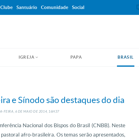
Clube
Santuário
Comunidade
Social
IGREJA
PAPA
BRASIL
leira e Sínodo são destaques do dia
-FEIRA, 6
DE
MAIO
DE
2014, 16H37
nferência Nacional dos Bispos do Brasil (CNBB). Neste
e pastoral afro-brasileira. Os temas serão apresentados,