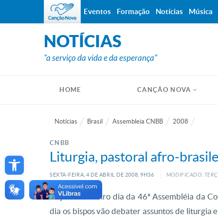
Eventos
Formação
Notícias
Música
NOTÍCIAS
"a serviço da vida e da esperança"
HOME
CANÇÃO NOVA
Notícias
Brasil
Assembleia CNBB
2008
CNBB
Open toolbar
Liturgia, pastoral afro-brasi
SEXTA-FEIRA, 4
DE
ABRIL
DE
2008, 9H36
MODIFICADO: TERÇA
Hoje é o terceiro dia da 46ª Assembléia da Co
dia os bispos vão debater assuntos de liturgia 