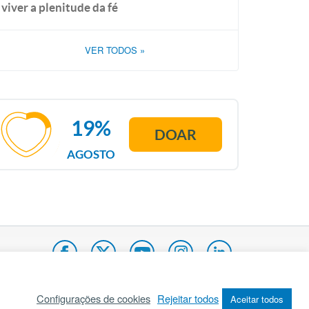
viver a plenitude da fé
VER TODOS
»
19%
DOAR
AGOSTO
Configurações de cookies
Rejeitar todos
Aceitar todos
pa do site
Internacional