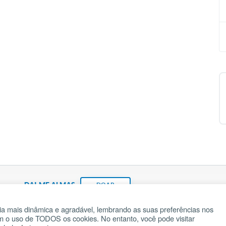
DAI-ME ALMAS
DOAR
a mais dinâmica e agradável, lembrando as suas preferências nos
om o uso de TODOS os cookies. No entanto, você pode visitar
Fundação João Paulo II
Pedido de Oração
Ma