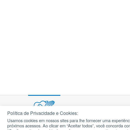
Política de Privacidade e Cookies:
Usamos cookies em nossos sites para lhe fornecer uma experiênci
© 2002 – 2026
próximos acessos. Ao clicar em “Aceitar todos”, você concorda c
cancaonova.com
Todos os direitos reservados.