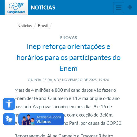
NOTÍCIAS
Notícias
Brasil
PROVAS
Inep reforça orientações e
horários para os participantes do
Enem
QUINTA-FEIRA, 6
DE
NOVEMBRO
DE
2025, 19H26
Mais de 4 milhões e 800 mil candidatos vão fazer o
Open toolbar
Enem deste ano. O número é 11% maior que o do ano
passado. As provas acontecem nos dias 9 e 16 de
novembro, em todo o país, com exceção de Belém,
Ananindeua e Marituba, no Pará, por causa da COP30.
Reportagem de Aline Campelo e Ersomar Ribeiro