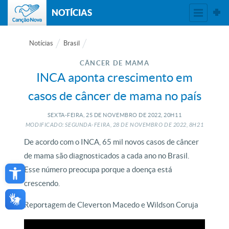
NOTÍCIAS
Notícias
Brasil
CÂNCER DE MAMA
INCA aponta crescimento em
casos de câncer de mama no país
SEXTA-FEIRA, 25
DE
NOVEMBRO
DE
2022, 20H11
MODIFICADO: SEGUNDA-FEIRA, 28
DE
NOVEMBRO
DE
2022, 8H21
De acordo com o INCA, 65 mil novos casos de câncer
de mama são diagnosticados a cada ano no Brasil.
Open toolbar
Esse número preocupa porque a doença está
crescendo.
Reportagem de Cleverton Macedo e Wildson Coruja