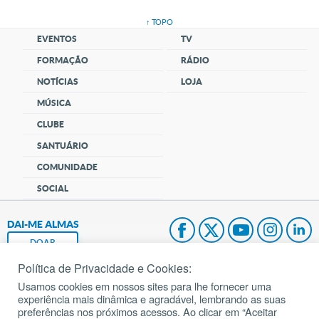
↑ TOPO
EVENTOS
TV
FORMAÇÃO
RÁDIO
NOTÍCIAS
LOJA
MÚSICA
CLUBE
SANTUÁRIO
COMUNIDADE
SOCIAL
DAI-ME ALMAS
DOAR
Política de Privacidade e Cookies:
Fundação João Paulo II
Usamos cookies em nossos sites para lhe fornecer uma
experiência mais dinâmica e agradável, lembrando as suas
Pedido de Oração
preferências nos próximos acessos. Ao clicar em “Aceitar