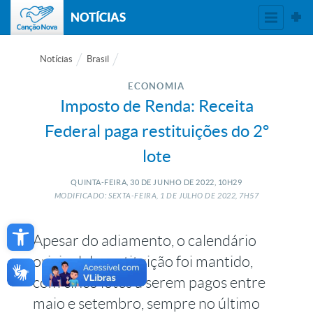
NOTÍCIAS
Notícias
Brasil
ECONOMIA
Imposto de Renda: Receita
Federal paga restituições do 2º
lote
QUINTA-FEIRA, 30
DE
JUNHO
DE
2022, 10H29
MODIFICADO: SEXTA-FEIRA, 1
DE
JULHO
DE
2022, 7H57
Open toolbar
Apesar do adiamento, o calendário
original de restituição foi mantido,
com cinco lotes a serem pagos entre
maio e setembro, sempre no último